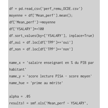
df = pd.read_csv('perf_remu_OCDE.csv')

moyenne = df['Mean_perf'].mean();

df['Mean_perf']-=moyenne

df['YSALARY']*=100

df.sort_values(by=['YSALARY'], inplace=True)

df_oui = df.loc[df['TPP']=='oui']

df_non = df.loc[df['TPP']=='non']

name_x = 'salaire enseignant en % du PIB par 
habitant'

name_y = 'score lecture PISA - score moyen'

name_hue = 'prime au mérite'

alpha = .05

results1 = smf.ols('Mean_perf ~ YSALARY', 