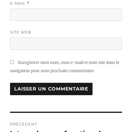
E-MAIL
*
SITE WEB
Enregistrer mon nom, mon e-mail et mon site dans le
navigateur pour mon prochain commentaire.
Navigation
PRÉCÉDENT
de