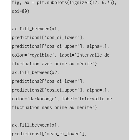
fig, ax = plt.subplots(figsize=(12, 6.75), 
dpi=80)

ax.fill_between(x1, 
predictions1['obs_ci_lower'], 
predictions1['obs_ci_upper'], alpha=.1, 
color='royalblue', label='Intervalle de 
fluctuation avec prime au mérite')

ax.fill_between(x2, 
predictions2['obs_ci_lower'], 
predictions2['obs_ci_upper'], alpha=.1, 
color='darkorange', label='Intervalle de 
fluctuation sans prime au mérite')

ax.fill_between(x1, 
predictions1['mean_ci_lower'], 