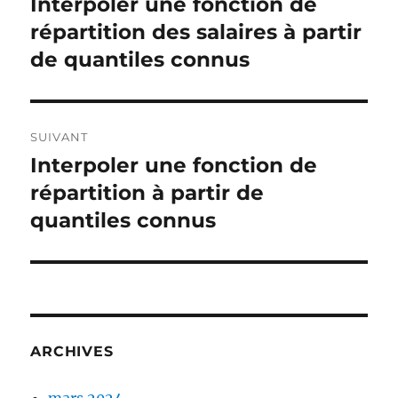
Interpoler une fonction de
Publication
précédente :
répartition des salaires à partir
l’article
de quantiles connus
SUIVANT
Interpoler une fonction de
Publication
suivante :
répartition à partir de
quantiles connus
ARCHIVES
mars 2024