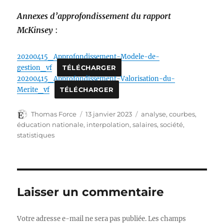
Annexes d’approfondissement du rapport
McKinsey
:
20200415_Approfondissement-Modele-de-
gestion_vf
TÉLÉCHARGER
20200415_Approfondissement-Valorisation-du-
Merite_vf
TÉLÉCHARGER
Auteur
Publié
Catégories
Thomas Force
13 janvier 2023
analyse
,
courbes
,
le
éducation nationale
,
interpolation
,
salaires
,
société
,
statistiques
Laisser un commentaire
Votre adresse e-mail ne sera pas publiée.
Les champs