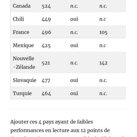
Canada
524
n.c.
n.c.
Chili
449
oui
n.c
France
496
n.c.
105
Mexique
425
oui
n.c
Nouvelle
521
n.c.
142
-Zélande
Slovaquie
477
oui
n.c.
Turquie
464
oui
n.c.
Ajouter ces 4 pays ayant de faibles
performances en lecture aux 12 points de