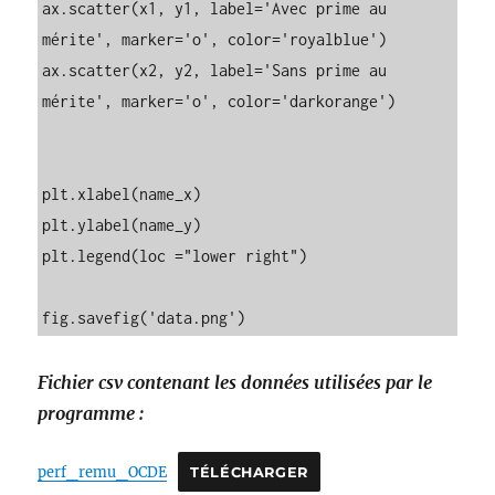
ax.scatter(x1, y1, label='Avec prime au 
mérite', marker='o', color='royalblue')

ax.scatter(x2, y2, label='Sans prime au 
mérite', marker='o', color='darkorange')

plt.xlabel(name_x)

plt.ylabel(name_y)

plt.legend(loc ="lower right")

fig.savefig('data.png')
Fichier csv contenant les données utilisées par le
programme :
perf_remu_OCDE
TÉLÉCHARGER