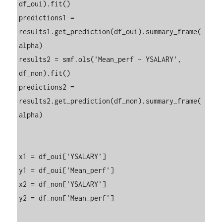
df_oui).fit()

predictions1 = 
results1.get_prediction(df_oui).summary_frame(
alpha)

results2 = smf.ols('Mean_perf ~ YSALARY', 
df_non).fit()

predictions2 = 
results2.get_prediction(df_non).summary_frame(
alpha)

x1 = df_oui['YSALARY']

y1 = df_oui['Mean_perf']

x2 = df_non['YSALARY']

y2 = df_non['Mean_perf']
