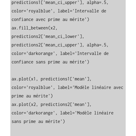
predictions1['mean_ci_upper'], alpha=.5, 
color='royalblue', label='Intervalle de 
confiance avec prime au mérite')

ax.fill_between(x2, 
predictions2['mean_ci_lower'], 
predictions2['mean_ci_upper'], alpha=.5, 
color='darkorange', label='Intervalle de 
confiance sans prime au mérite')

ax.plot(x1, predictions1['mean'], 
color='royalblue', label='Modèle linéaire avec 
prime au mérite')

ax.plot(x2, predictions2['mean'], 
color='darkorange', label='Modèle linéaire 
sans prime au mérite')
