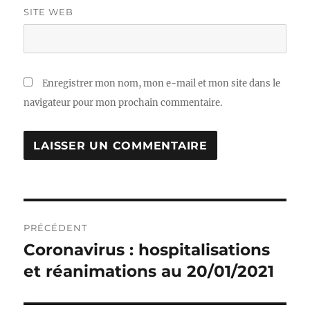
SITE WEB
Enregistrer mon nom, mon e-mail et mon site dans le
navigateur pour mon prochain commentaire.
Navigation
PRÉCÉDENT
de
Coronavirus : hospitalisations
Publication
précédente :
et réanimations au 20/01/2021
l’article