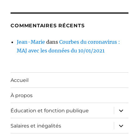
COMMENTAIRES RÉCENTS
Jean-Marie
dans
Courbes du coronavirus :
MAJ avec les données du 10/01/2021
Accueil
À propos
ouvrir
Éducation et fonction publique
le
sous-
menu
ouvrir
Salaires et inégalités
le
sous-
menu