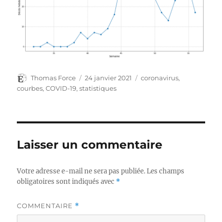
Auteur
Publié
Catégories
Thomas Force
24 janvier 2021
coronavirus
,
le
courbes
,
COVID-19
,
statistiques
Laisser un commentaire
Votre adresse e-mail ne sera pas publiée.
Les champs
obligatoires sont indiqués avec
*
COMMENTAIRE
*