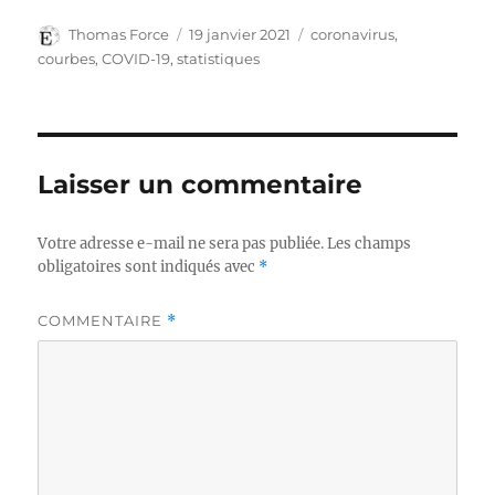
Auteur
Publié
Catégories
Thomas Force
19 janvier 2021
coronavirus
,
le
courbes
,
COVID-19
,
statistiques
Laisser un commentaire
Votre adresse e-mail ne sera pas publiée.
Les champs
obligatoires sont indiqués avec
*
COMMENTAIRE
*