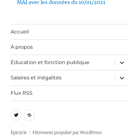
MAJ avec les données du 10/01/2021
Accueil
À propos
ouvrir
Éducation et fonction publique
le
sous-
menu
ouvrir
Salaires et inégalités
le
sous-
menu
Flux RSS
Twitter
Mastodon
Épicycle
Fièrement propulsé par WordPress