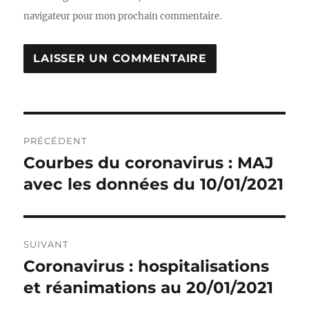
navigateur pour mon prochain commentaire.
Navigation
PRÉCÉDENT
de
Courbes du coronavirus : MAJ
Publication
précédente :
avec les données du 10/01/2021
l’article
SUIVANT
Coronavirus : hospitalisations
Publication
suivante :
et réanimations au 20/01/2021