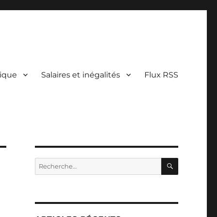
lique
Salaires et inégalités
Flux RSS
RECHERC
Recherche
pour :