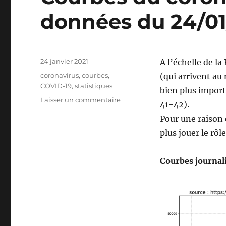
données du 24/01
Publié
24 janvier 2021
A l’échelle de la
le
Catégories
coronavirus
,
courbes
,
(qui arrivent au
COVID-19
,
statistiques
bien plus import
sur
Laisser un commentaire
41-42).
Courbes
Pour une raison
du
coronavirus
plus jouer le rôl
:
MAJ
Courbes journali
avec
les
données
du
24/01/2021